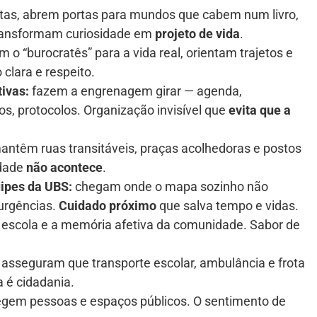
as, abrem portas para mundos que cabem num livro,
ransformam curiosidade em
projeto de vida
.
 o “burocratês” para a vida real, orientam trajetos e
clara e respeito.
tivas:
fazem a engrenagem girar — agenda,
s, protocolos. Organização invisível que
evita que a
ntêm ruas transitáveis, praças acolhedoras e postos
idade
não acontece
.
ipes da UBS:
chegam onde o mapa sozinho não
urgências.
Cuidado próximo
que salva tempo e vidas.
escola e a memória afetiva da comunidade. Sabor de
asseguram que transporte escolar, ambulância e frota
a é cidadania.
gem pessoas e espaços públicos. O sentimento de