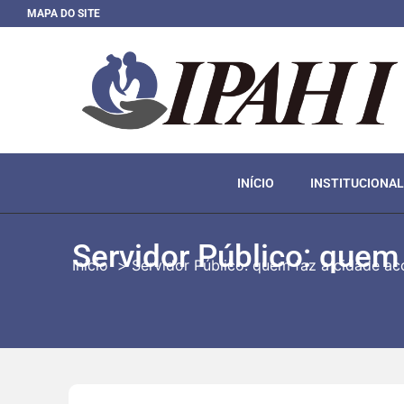
MAPA DO SITE
INÍCIO
INSTITUCIONAL
Servidor Público: quem 
Início
Servidor Público: quem faz a cidade ac