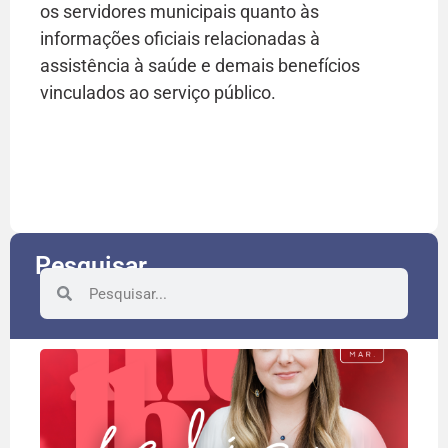
os servidores municipais quanto às
informações oficiais relacionadas à
assistência à saúde e demais benefícios
vinculados ao serviço público.
Pesquisar
8 d
rec
às 
que
a fa