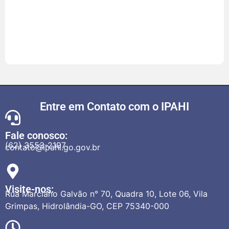
(che
202
Saib
mai
Entre em Contato com o IPAHI
Fale conosco:
(62) 3553-2197
contato@ipahi.go.gov.br
Visite-nos:
Rua Marciano Galvão n° 70, Quadra 10, Lote 06, Vila
Grimpas, Hidrolândia-GO, CEP 75340-000