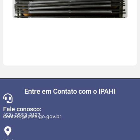
pas
func
em 
min
(che
202
Saib
mai
Entre em Contato com o IPAHI
Fale conosco:
(62) 3553-2197
contato@ipahi.go.gov.br