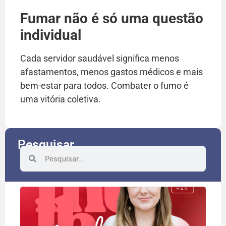
Fumar não é só uma questão
individual
Cada servidor saudável significa menos
afastamentos, menos gastos médicos e mais
bem-estar para todos. Combater o fumo é
uma vitória coletiva.
Pesquisar
8 d
rec
às 
que