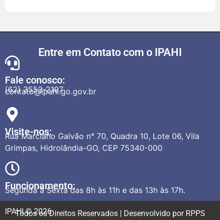
Entre em Contato com o IPAHI
Fale conosco:
(62) 3553-2197
contato@ipahi.go.gov.br
Visite-nos:
Rua Marciano Galvão n° 70, Quadra 10, Lote 06, Vila
Grimpas, Hidrolândia-GO, CEP 75340-000
Funcionamento:
Segunda à Sexta das 8h às 11h e das 13h às 17h.
IPAHI © 2026
Todos os Direitos Reservados | Desenvolvido por RPPS