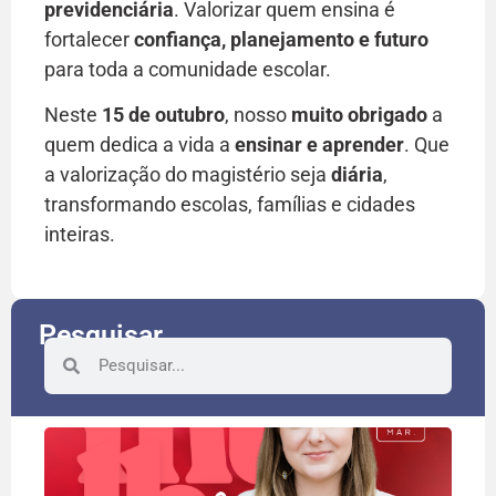
previdenciária
. Valorizar quem ensina é
fortalecer
confiança, planejamento e futuro
para toda a comunidade escolar.
Neste
15 de outubro
, nosso
muito obrigado
a
quem dedica a vida a
ensinar e aprender
. Que
a valorização do magistério seja
diária
,
transformando escolas, famílias e cidades
inteiras.
Pesquisar
8 d
rec
às 