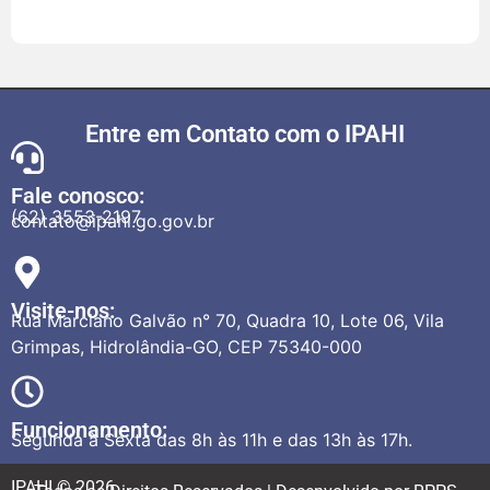
Entre em Contato com o IPAHI
Fale conosco:
(62) 3553-2197
contato@ipahi.go.gov.br
Visite-nos:
Rua Marciano Galvão n° 70, Quadra 10, Lote 06, Vila
Grimpas, Hidrolândia-GO, CEP 75340-000
Funcionamento:
Segunda à Sexta das 8h às 11h e das 13h às 17h.
IPAHI © 2026