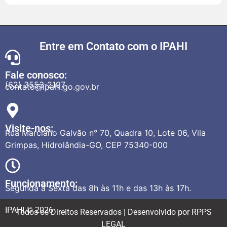
Entre em Contato com o IPAHI
Fale conosco:
(62) 3553-2197
contato@ipahi.go.gov.br
Visite-nos:
Rua Marciano Galvão n° 70, Quadra 10, Lote 06, Vila
Grimpas, Hidrolândia-GO, CEP 75340-000
Funcionamento:
Segunda à Sexta das 8h às 11h e das 13h às 17h.
IPAHI © 2026
Todos os Direitos Reservados | Desenvolvido por RPPS
LEGAL