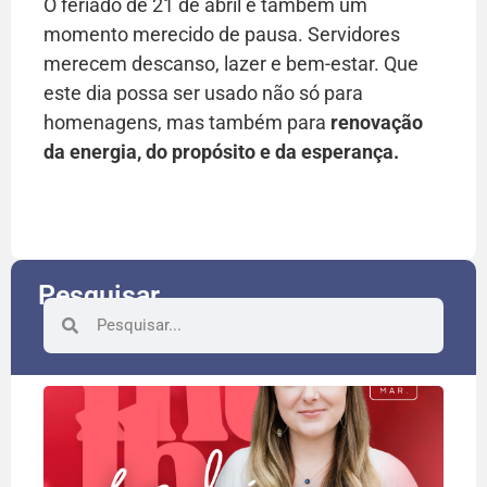
O feriado de 21 de abril é também um
momento merecido de pausa. Servidores
merecem descanso, lazer e bem-estar. Que
este dia possa ser usado não só para
homenagens, mas também para
renovação
da energia, do propósito e da esperança.
Pesquisar
8 d
rec
às 
que
a fa