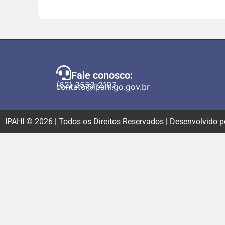
Fale conosco:
(62) 3553-2197
contato@ipahi.go.gov.br
IPAHI © 2026 | Todos os Direitos Reservados | Desenvolvido