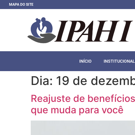
MAPA DO SITE
INÍCIO
INSTITUCIONAL
Dia:
19 de dezemb
Reajuste de benefício
que muda para você